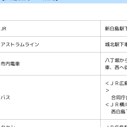
JR
新白島駅
アストラムライン
城北駅下
八丁堀か
市内電車
車、西へ
＜ＪＲ広
＞
バス
合同庁舎
＜ＪＲ横
西白島下