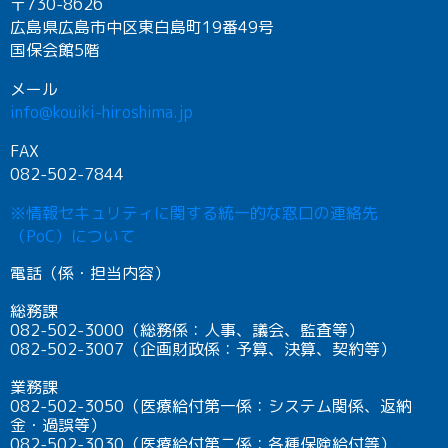
〒730-8626
広島県広島市中区東白島町19番49号
国保会館5階
メール
info@kouiki-hiroshima.jp
FAX
082-502-7844
※情報セキュリティに関する統一的な窓口の連絡先
（PoC）について
電話（係・担当内容）
総務課
082-502-3000（総務係：人事、議会、監査等）
082-502-3007（企画財政係：予算、決算、契約等）
業務課
082-502-3050（医療給付第一係：システム関係、返納
金・過誤等）
082-502-3030（医療給付第二係：各種保険給付等）